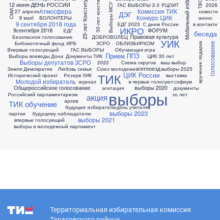
30-лет конституции РФ
Мобильный избиратель
25-лет Конституции РФ
12 июня-ДЕНЬ РОССИИ
ГАС ВЫБОРЫ 2.0
РЦОИТ
2026
Выборы МСУ
Атмосфера
Комиссия ТИК
27 апреля
новости
СМИ
ДЭГ
Конкурс ЦИК
9 мая!
ВОЛОНТЕРЫ
анонс
9 сентября 2018 года
ЕДГ 2023
С днем России
в контакте
ИКРО
9сентября 2018
ФОРУМ
ЕДГ
беседа
Правовая культура
Безопасное голосование
ДОБРОВОЛЕЦ
УИК
Библиотечный фонд
ИРБ
ЗСРО
ОБЛИЗБИРКОМ
вручение подарка
голосование
Впервые голосующий
ГАС ВЫБОРЫ
Обучающая игра
Прием ППЗ
Выборы воеводы Дона
Документы ТИК
ЦИК 30 лет
Выборы депутатов ЗСРО
2022
Схема округов
ваш выбор
агитпоезд
Земля Демократии
Любовь семья
Союз молодежи
выборы 2025
ТИК
ЦИК России
Исторический проект
Резерв УИК
выставка
Молодой избиратель
журнал
в первые голосуют
софиум
Общероссийское голосование
выборы 2020
агитация
документы
выборы
Российский парламентаризм
зо лет
акция
архив
ТИК обучение
будущие избиратели
день учителя
выборы 2023
партии
будущему наблюдателю
выборы 2021
впервые голосующий
выборы в молодежный парламент
Территориальная избирательная комиссия
Тарасовского района