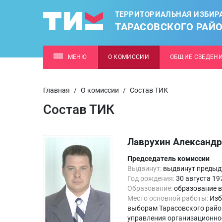
ТЕРРИТОРИАЛЬНАЯ ИЗБИР
ТАРАСОВСКОГО РАЙ
МЕНЮ
О КОМИССИИ
ОБЩИЕ СВЕДЕН
Главная
/
О комиссии
/
Состав ТИК
Состав ТИК
Лаврухин Александр
Председатель комиссии
Выдвинут:
выдвинут предыд
Год рождения:
30 августа 19
Образование:
образование 
Место основной работы:
Изб
выборам Тарасовского райо
управления организационно