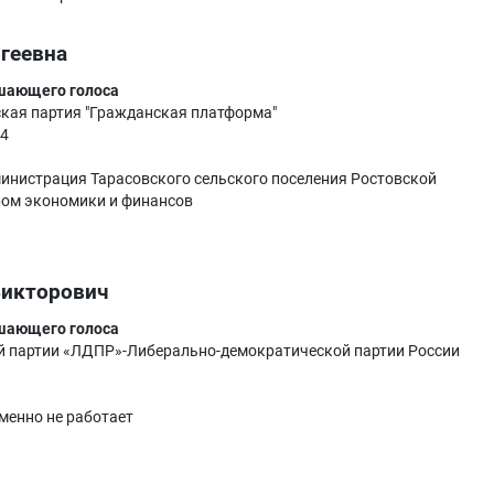
геевна
ешающего голоса
ая партия "Гражданская платформа"
84
инистрация Тарасовского сельского поселения Ростовской
ром экономики и финансов
Викторович
ешающего голоса
 партии «ЛДПР»-Либерально-демократической партии России
менно не работает