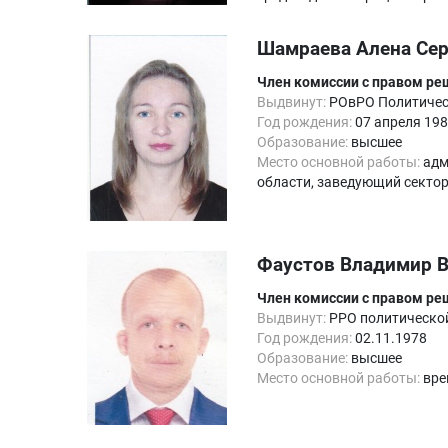
Шамраева Алена Сер
Член комиссии с правом р
Выдвинут:
РОвРО Политическ
Год рождения:
07 апреля 19
Образование:
высшее
Место основной работы:
адм
области, заведующий секто
Фаустов Владимир 
Член комиссии с правом р
Выдвинут:
РРО политической
Год рождения:
02.11.1978
Образование:
высшее
Место основной работы:
вре