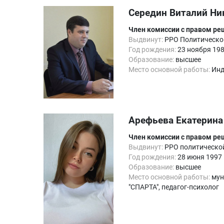
Середин Виталий Ни
Член комиссии с правом р
Выдвинут:
РРО Политическо
Год рождения:
23 ноября 19
Образование:
высшее
Место основной работы:
Инд
Арефьева Екатерина
Член комиссии с правом р
Выдвинут:
РРО политическо
Год рождения:
28 июня 1997
Образование:
высшее
Место основной работы:
мун
"СПАРТА", педагог-психолог