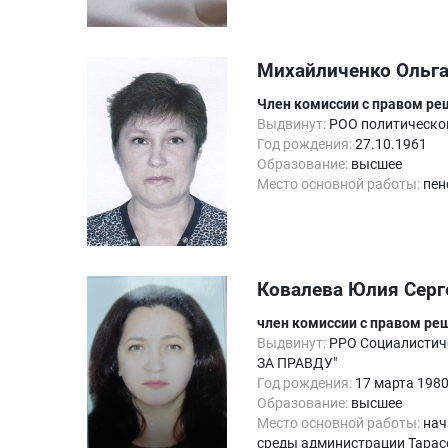
Михайличенко Ольга
Член комиссии с правом р
Выдвинут:
РОО политической
Год рождения:
27.10.1961
Образование:
высшее
Место основной работы:
пен
Ковалева Юлия Серг
член комиссии с правом ре
Выдвинут:
РРО Социалистич
ЗА ПРАВДУ"
Год рождения:
17 марта 198
Образование:
высшее
Место основной работы:
нач
среды администрации Тарас