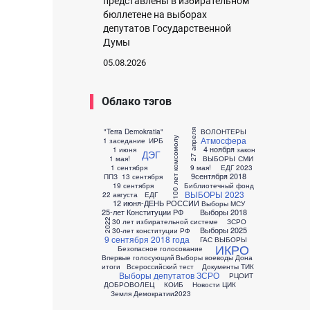
представлены в избирательном
бюллетене на выборах
депутатов Государственной
Думы
05.08.2026
Облако тэгов
"Terra Demokratia"
ВОЛОНТЕРЫ
27 апреля
Атмосфера
100 лет комсомолу
1 заседание
ИРБ
4 ноября
1 июня
закон
ДЭГ
1 мая!
ВЫБОРЫ
СМИ
1 сентября
9 мая!
ЕДГ 2023
9сентября 2018
ППЗ
13 сентября
19 сентября
Библиотечный фонд
ВЫБОРЫ 2023
22 августа
ЕДГ
12 июня-ДЕНЬ РОССИИ
Выборы МСУ
25-лет Конституции РФ
Выборы 2018
30 лет избирательной системе
ЗСРО
2022
Выборы 2025
30-лет конституции РФ
9 сентября 2018 года
ГАС ВЫБОРЫ
ИКРО
Безопасное голосование
Впервые голосующий
Выборы воеводы Дона
итоги
Всероссийский тест
Документы ТИК
Выборы депутатов ЗСРО
РЦОИТ
ДОБРОВОЛЕЦ
КОИБ
Новости ЦИК
Земля Демократии
2023