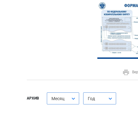
Вер
АРХИВ
Месяц
Год