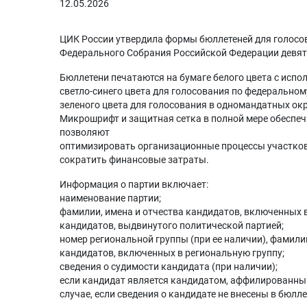
12.05.2026
ЦИК России утвердила формы бюллетеней для голосо
Федерального Собрания Российской Федерации девято
Бюллетени печатаются на бумаге белого цвета с исп
️светло-синего цвета для голосования по федеральном
️зеленого цвета для голосования в одномандатных ок
Микрошрифт и защитная сетка в полной мере обеспеч
позволяют
️оптимизировать организационные процессы участко
️сократить финансовые затраты.
Информация о партии включает:
️наименование партии;
️фамилии, имена и отчества кандидатов, включенных
кандидатов, выдвинутого политической партией;
️номер региональной группы (при ее наличии), фамил
кандидатов, включенных в региональную группу;
️сведения о судимости кандидата (при наличии);
️если кандидат является кандидатом, аффилированным
случае, если сведения о кандидате не внесены в бюлле