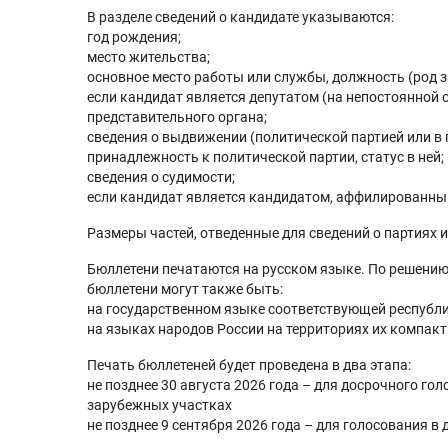
В разделе сведений о кандидате указываются:
️год рождения;
️место жительства;
️основное место работы или службы, должность (род з
️если кандидат является депутатом (на непостоянной 
представительного органа;
️сведения о выдвижении (политической партией или 
️принадлежность к политической партии, статус в ней;
️сведения о судимости;
️если кандидат является кандидатом, аффилированным
Размеры частей, отведенные для сведений о партиях 
Бюллетени печатаются на русском языке. По решени
бюллетени могут также быть:
️на государственном языке соответствующей республ
️на языках народов России на территориях их компак
Печать бюллетеней будет проведена в два этапа:
️не позднее 30 августа 2026 года – для досрочного го
зарубежных участках
️не позднее 9 сентября 2026 года – для голосования в