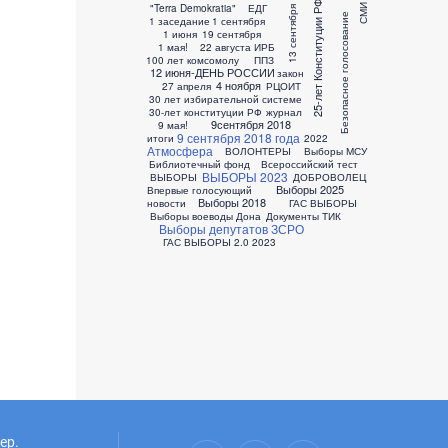
25-лет Конституции РФ
"Terra Demokratia"
ЕДГ
СМИ
13 сентября
Безопасное голосование
1 заседание
1 сентября
1 июня
19 сентября
1 мая!
22 августа
ИРБ
100 лет комсомолу
ППЗ
12 июня-ДЕНЬ РОССИИ
закон
4 ноября
27 апреля
РЦОИТ
30 лет избирательной системе
30-лет конституции РФ
журнал
9сентября 2018
9 мая!
9 сентября 2018 года
итоги
2022
Атмосфера
ВОЛОНТЕРЫ
Выборы МСУ
Библиотечный фонд
Всероссийский тест
ВЫБОРЫ 2023
ВЫБОРЫ
ДОБРОВОЛЕЦ
Выборы 2025
Впервые голосующий
Выборы 2018
новости
ГАС ВЫБОРЫ
Выборы воеводы Дона
Документы ТИК
Выборы депутатов ЗСРО
ГАС ВЫБОРЫ 2.0
2023
ер.