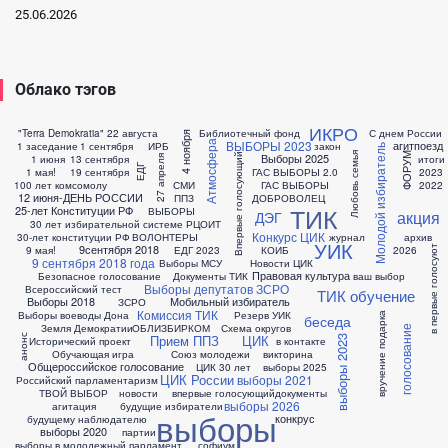
25.06.2026
Облако тэгов
ИКРО
"Terra Demokratia"
22 августа
Библиотечный фонд
С днем России
4 ноября
ВЫБОРЫ 2023
агитпоезд
Атмосфера
1 заседание
1 сентября
ИРБ
закон
Молодой избиратель
Любовь семья
Выборы 2025
ФОРУМ
Впервые голосующий
1 июня
13 сентября
итоги
27 апреля
ЕДГ
1 мая!
19 сентября
ГАС ВЫБОРЫ 2.0
2023
100 лет комсомолу
СМИ
ГАС ВЫБОРЫ
2022
12 июня-ДЕНЬ РОССИИ
ППЗ
ДОБРОВОЛЕЦ
ТИК
25-лет Конституции РФ
ВЫБОРЫ
акция
ДЭГ
30 лет избирательной системе
РЦОИТ
Конкурс ЦИК
30-лет конституции РФ
ВОЛОНТЕРЫ
журнал
архив
УИК
9сентября 2018
в первые голосуют
9 мая!
ЕДГ 2023
КОИБ
2026
9 сентября 2018 года
Выборы МСУ
Новости ЦИК
Правовая культура
Безопасное голосование
Документы ТИК
ваш выбор
Выборы депутатов ЗСРО
Всероссийский тест
ТИК обучение
Выборы 2018
Мобильный избиратель
ЗСРО
Комиссия ТИК
Выборы воеводы Дона
Резерв УИК
вручение подарка
беседа
Земля Демократии
ОБЛИЗБИРКОМ
Схема округов
голосование
Прием ППЗ
ЦИК
анонс
выборы 2023
Исторический проект
в контакте
Обучающая игра
Союз молодежи
викторина
Общероссийское голосование
ЦИК 30 лет
выборы 2025
ЦИК России
выборы 2021
Российский парламентаризм
ТВОЙ ВЫБОР
новости
впервые голосующий
документы
выборы 2026
агитация
будущие избиратели
выборы
конкрус
будущему наблюдателю
выборы 2020
партии
выборы в молодежный парламент
софиум