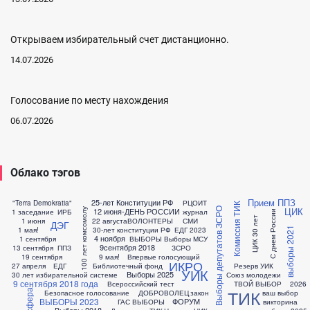
Открываем избирательный счет дистанционно.
14.07.2026
Голосование по месту нахождения
06.07.2026
Облако тэгов
Прием ППЗ
25-лет Конституции РФ
"Terra Demokratia"
РЦОИТ
Комиссия ТИК
ЦИК
Выборы депутатов ЗСРО
100 лет комсомолу
12 июня-ДЕНЬ РОССИИ
1 заседание
ИРБ
журнал
С днем России
ЦИК 30 лет
1 июня
22 августа
ВОЛОНТЕРЫ
СМИ
ДЭГ
1 мая!
30-лет конституции РФ
ЕДГ 2023
выборы 2021
4 ноября
1 сентября
ВЫБОРЫ
Выборы МСУ
9сентября 2018
13 сентября
ППЗ
ЗСРО
19 сентября
9 мая!
Впервые голосующий
ИКРО
27 апреля
ЕДГ
Библиотечный фонд
Резерв УИК
УИК
Выборы 2025
30 лет избирательной системе
Союз молодежи
9 сентября 2018 года
Всероссийский тест
ТВОЙ ВЫБОР
2026
ТИК
Атмосфера
Безопасное голосование
ДОБРОВОЛЕЦ
закон
ваш выбор
ВЫБОРЫ 2023
ФОРУМ
ГАС ВЫБОРЫ
викторина