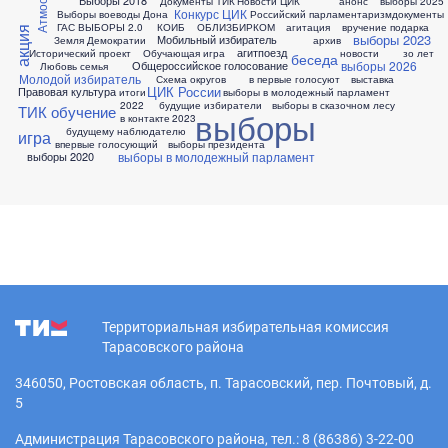
Выборы 2018
Документы ТИК
Новости ЦИК
анонс
выборы 2025
Конкурс ЦИК
Выборы воеводы Дона
Российский парламентаризм
документы
ГАС ВЫБОРЫ 2.0
КОИБ
ОБЛИЗБИРКОМ
агитация
вручение подарка
акция
выборы 2023
Мобильный избиратель
Земля Демократии
архив
агитпоезд
Исторический проект
Обучающая игра
новости
зо лет
беседа
выборы 2026
Общероссийское голосование
Любовь семья
Молодой избиратель
Схема округов
в первые голосуют
выставка
ЦИК России
Правовая культура
итоги
выборы в молодежный парламент
2022
будущие избиратели
выборы в сказочном лесу
ТИК обучение
выборы
в контакте
2023
будущему наблюдателю
игра
впервые голосующий
выборы президента
выборы в молодежный парламент
выборы 2020
Территориальная избирательная комиссия
Тарасовского района
346050, Ростовская область, п. Тарасовский, пер. Почтовый, д.
5
Администрация Тарасовского района, тел.: 8 (86386) 3-22-00