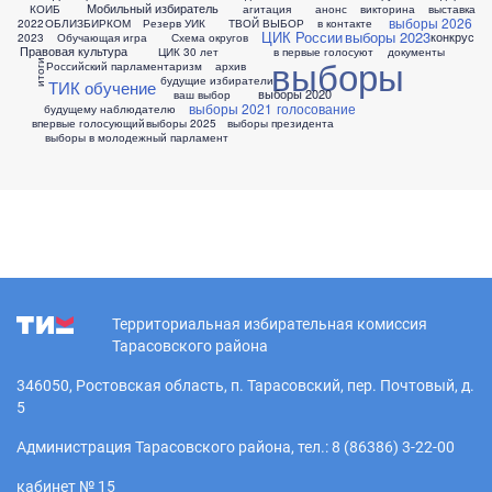
Мобильный избиратель
КОИБ
агитация
анонс
викторина
выставка
выборы 2026
2022
ОБЛИЗБИРКОМ
Резерв УИК
ТВОЙ ВЫБОР
в контакте
ЦИК России
выборы 2023
конкрус
2023
Обучающая игра
Схема округов
Правовая культура
ЦИК 30 лет
в первые голосуют
документы
выборы
итоги
Российский парламентаризм
архив
будущие избиратели
ТИК обучение
выборы 2020
ваш выбор
выборы 2021
голосование
будущему наблюдателю
впервые голосующий
выборы 2025
выборы президента
выборы в молодежный парламент
Территориальная избирательная комиссия
Тарасовского района
346050, Ростовская область, п. Тарасовский, пер. Почтовый, д.
5
Администрация Тарасовского района, тел.: 8 (86386) 3-22-00
кабинет № 15