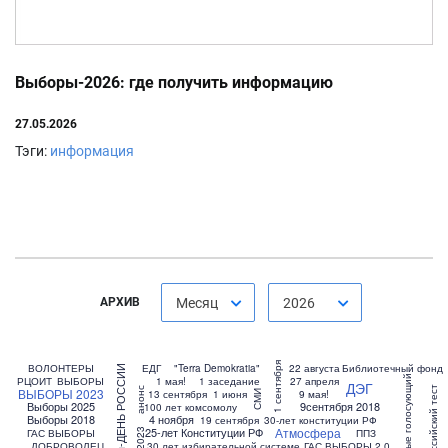
Выборы-2026: где получить информацию
27.05.2026
Тэги:
информация
АРХИВ
Месяц
2026
1 сентября
ВОЛОНТЕРЫ
ЕДГ
"Terra Demokratia"
22 августа
Библиотечный фонд
12 июня-ДЕНЬ РОССИИ
Впервые голосующий
РЦОИТ
ВЫБОРЫ
1 мая!
1 заседание
27 апреля
ДЭГ
Всероссийский тест
анонс
ВЫБОРЫ 2023
13 сентября
1 июня
9 мая!
СМИ
Выборы 2025
9сентября 2018
100 лет комсомолу
Выборы 2018
4 ноября
19 сентября
30-лет конституции РФ
Атмосфера
25-лет Конституции РФ
ГАС ВЫБОРЫ
ППЗ
2023
ДОБРОВОЛЕЦ
30 лет избирательной системе
ГАС ВЫБОРЫ 2.0