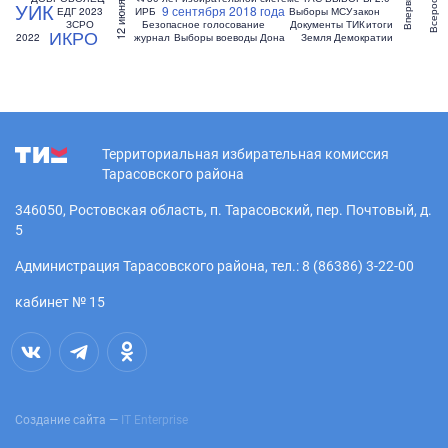
УИК
9 сентября 2018 года
ЕДГ 2023
ИРБ
Выборы МСУ
закон
ЗСРО
Безопасное голосование
Документы ТИК
итоги
ИКРО
2022
журнал
Выборы воеводы Дона
Земля Демократии
Территориальная избирательная комиссия
Тарасовского района
346050, Ростовская область, п. Тарасовский, пер. Почтовый, д.
5
Администрация Тарасовского района, тел.: 8 (86386) 3-22-00
кабинет № 15
Создание сайта —
IT Enterprise