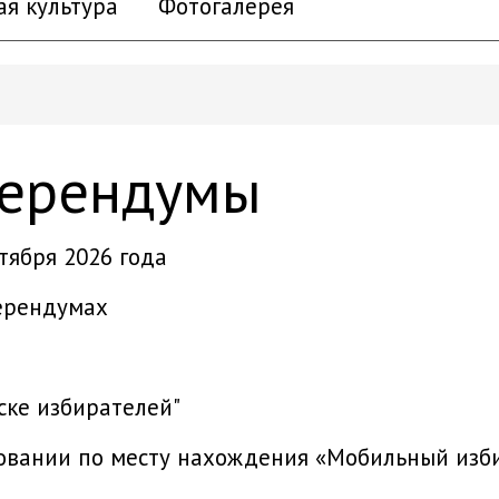
ая культура
Фотогалерея
ферендумы
тября 2026 года
ерендумах
ске избирателей"
совании по месту нахождения «Мобильный изб